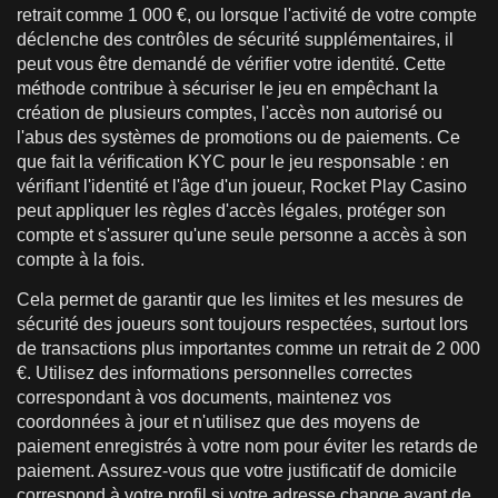
retrait comme 1 000 €, ou lorsque l'activité de votre compte
déclenche des contrôles de sécurité supplémentaires, il
peut vous être demandé de vérifier votre identité. Cette
méthode contribue à sécuriser le jeu en empêchant la
création de plusieurs comptes, l'accès non autorisé ou
l'abus des systèmes de promotions ou de paiements. Ce
que fait la vérification KYC pour le jeu responsable : en
vérifiant l'identité et l'âge d'un joueur, Rocket Play Casino
peut appliquer les règles d'accès légales, protéger son
compte et s'assurer qu'une seule personne a accès à son
compte à la fois.
Cela permet de garantir que les limites et les mesures de
sécurité des joueurs sont toujours respectées, surtout lors
de transactions plus importantes comme un retrait de 2 000
€. Utilisez des informations personnelles correctes
correspondant à vos documents, maintenez vos
coordonnées à jour et n'utilisez que des moyens de
paiement enregistrés à votre nom pour éviter les retards de
paiement. Assurez-vous que votre justificatif de domicile
correspond à votre profil si votre adresse change avant de