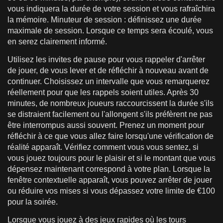
vous indiquera la durée de votre session et vous rafraîchira
la mémoire. Minuteur de session : définissez une durée
maximale de session. Lorsque ce temps sera écoulé, vous
en serez clairement informé.
Utilisez les invites de pause pour vous rappeler d'arrêter
de jouer, de vous lever et de réfléchir à nouveau avant de
continuer. Choisissez un intervalle que vous remarquerez
réellement pour que les rappels soient utiles. Après 30
minutes, de nombreux joueurs raccourcissent la durée s'ils
se distraient facilement ou l'allongent s'ils préfèrent ne pas
être interrompus aussi souvent. Prenez un moment pour
réfléchir à ce que vous allez faire lorsqu'une vérification de
réalité apparaît. Vérifiez comment vous vous sentez, si
vous jouez toujours pour le plaisir et si le montant que vous
dépensez maintenant correspond à votre plan. Lorsque la
fenêtre contextuelle apparaît, vous pouvez arrêter de jouer
ou réduire vos mises si vous dépassez votre limite de €100
pour la soirée.
Lorsque vous jouez à des jeux rapides où les tours