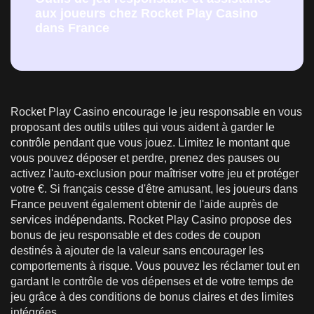
aux joueurs chez Rocket Play Casino
dans France
Rocket Play Casino encourage le jeu responsable en vous
proposant des outils utiles qui vous aident à garder le
contrôle pendant que vous jouez. Limitez le montant que
vous pouvez déposer et perdre, prenez des pauses ou
activez l'auto-exclusion pour maîtriser votre jeu et protéger
votre €. Si français cesse d'être amusant, les joueurs dans
France peuvent également obtenir de l'aide auprès de
services indépendants. Rocket Play Casino propose des
bonus de jeu responsable et des codes de coupon
destinés à ajouter de la valeur sans encourager les
comportements à risque. Vous pouvez les réclamer tout en
gardant le contrôle de vos dépenses et de votre temps de
jeu grâce à des conditions de bonus claires et des limites
intégrées.