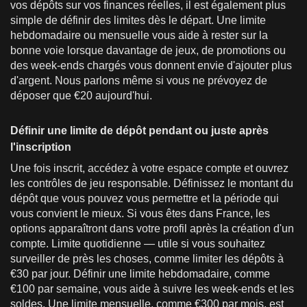
vos dépôts sur vos finances réelles, il est également plus
simple de définir des limites dès le départ. Une limite
hebdomadaire ou mensuelle vous aide à rester sur la
bonne voie lorsque davantage de jeux, de promotions ou
des week-ends chargés vous donnent envie d'ajouter plus
d'argent. Nous parlons même si vous ne prévoyez de
déposer que €20 aujourd'hui.
Définir une limite de dépôt pendant ou juste après
l'inscription
Une fois inscrit, accédez à votre espace compte et ouvrez
les contrôles de jeu responsable. Définissez le montant du
dépôt que vous pouvez vous permettre et la période qui
vous convient le mieux. Si vous êtes dans France, les
options apparaîtront dans votre profil après la création d'un
compte. Limite quotidienne — utile si vous souhaitez
surveiller de près les choses, comme limiter les dépôts à
€30 par jour. Définir une limite hebdomadaire, comme
€100 par semaine, vous aide à suivre les week-ends et les
soldes. Une limite mensuelle, comme €300 par mois, est