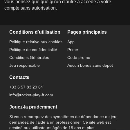
vous pensez que quelqu'un d'autre a accédé à votre
compte sans autorisation.
Conditions d'utilisation
Pages principales
Politique relative aux cookies
App
Politique de confidentialité
Prime
Conditions Générales
Code promo
Jeu responsable
Aucun bonus sans dépôt
Contacts
+33 6 57 83 29 64
info@rocket-play-fr.com
Jouez-la prudemment
Si vous remarquez des symptômes de dépendance au jeu,
demandez de l'aide à un professionnel. Ce site web est
destiné aux utilisateurs âgés de 18 ans et plus.