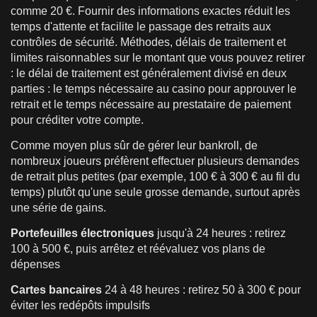
comme 20 €. Fournir des informations exactes réduit les
temps d'attente et facilite le passage des retraits aux
contrôles de sécurité. Méthodes, délais de traitement et
limites raisonnables sur le montant que vous pouvez retirer
: le délai de traitement est généralement divisé en deux
parties : le temps nécessaire au casino pour approuver le
retrait et le temps nécessaire au prestataire de paiement
pour créditer votre compte.
Comme moyen plus sûr de gérer leur bankroll, de
nombreux joueurs préfèrent effectuer plusieurs demandes
de retrait plus petites (par exemple, 100 € à 300 € au fil du
temps) plutôt qu'une seule grosse demande, surtout après
une série de gains.
Portefeuilles électroniques
jusqu'à 24 heures : retirez
100 à 500 €, puis arrêtez et réévaluez vos plans de
dépenses
Cartes bancaires
24 à 48 heures : retirez 50 à 300 € pour
éviter les redépôts impulsifs