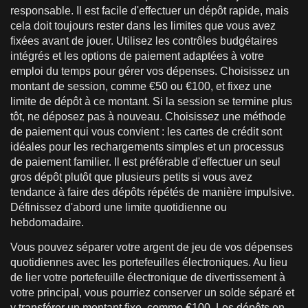
responsable. Il est facile d'effectuer un dépôt rapide, mais
cela doit toujours rester dans les limites que vous avez
fixées avant de jouer. Utilisez les contrôles budgétaires
intégrés et les options de paiement adaptées à votre
emploi du temps pour gérer vos dépenses. Choisissez un
montant de session, comme €50 ou €100, et fixez une
limite de dépôt à ce montant. Si la session se termine plus
tôt, ne déposez pas à nouveau. Choisissez une méthode
de paiement qui vous convient : les cartes de crédit sont
idéales pour les rechargements simples et un processus
de paiement familier. Il est préférable d'effectuer un seul
gros dépôt plutôt que plusieurs petits si vous avez
tendance à faire des dépôts répétés de manière impulsive.
Définissez d'abord une limite quotidienne ou
hebdomadaire.
Vous pouvez séparer votre argent de jeu de vos dépenses
quotidiennes avec les portefeuilles électroniques. Au lieu
de lier votre portefeuille électronique de divertissement à
votre principal, vous pourriez conserver un solde séparé et
y transférer un montant fixe, comme €100. Les dépôts en