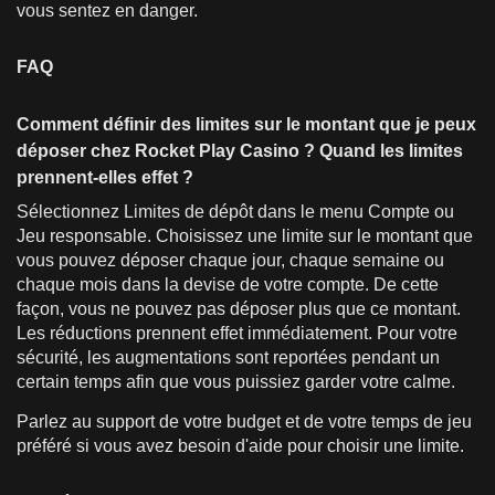
vous sentez en danger.
FAQ
Comment définir des limites sur le montant que je peux
déposer chez Rocket Play Casino ? Quand les limites
prennent-elles effet ?
Sélectionnez Limites de dépôt dans le menu Compte ou
Jeu responsable. Choisissez une limite sur le montant que
vous pouvez déposer chaque jour, chaque semaine ou
chaque mois dans la devise de votre compte. De cette
façon, vous ne pouvez pas déposer plus que ce montant.
Les réductions prennent effet immédiatement. Pour votre
sécurité, les augmentations sont reportées pendant un
certain temps afin que vous puissiez garder votre calme.
Parlez au support de votre budget et de votre temps de jeu
préféré si vous avez besoin d'aide pour choisir une limite.