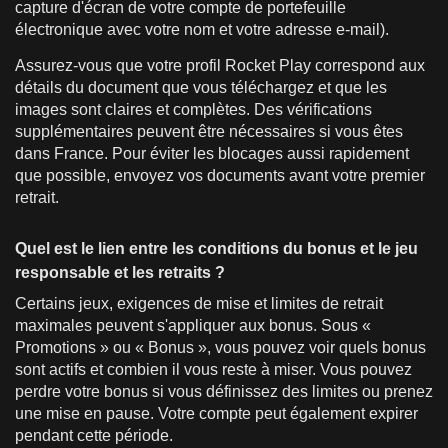
capture d'écran de votre compte de portefeuille
électronique avec votre nom et votre adresse e-mail).
Assurez-vous que votre profil Rocket Play correspond aux
détails du document que vous téléchargez et que les
images sont claires et complètes. Des vérifications
supplémentaires peuvent être nécessaires si vous êtes
dans France. Pour éviter les blocages aussi rapidement
que possible, envoyez vos documents avant votre premier
retrait.
Quel est le lien entre les conditions du bonus et le jeu
responsable et les retraits ?
Certains jeux, exigences de mise et limites de retrait
maximales peuvent s'appliquer aux bonus. Sous «
Promotions » ou « Bonus », vous pouvez voir quels bonus
sont actifs et combien il vous reste à miser. Vous pouvez
perdre votre bonus si vous définissez des limites ou prenez
une mise en pause. Votre compte peut également expirer
pendant cette période.