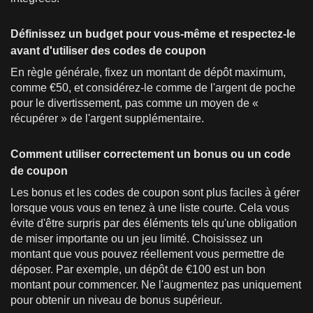
Définissez un budget pour vous-même et respectez-le
avant d'utiliser des codes de coupon
En règle générale, fixez un montant de dépôt maximum,
comme €50, et considérez-le comme de l'argent de poche
pour le divertissement, pas comme un moyen de «
récupérer » de l'argent supplémentaire.
Comment utiliser correctement un bonus ou un code
de coupon
Les bonus et les codes de coupon sont plus faciles à gérer
lorsque vous vous en tenez à une liste courte. Cela vous
évite d'être surpris par des éléments tels qu'une obligation
de miser importante ou un jeu limité. Choisissez un
montant que vous pouvez réellement vous permettre de
déposer. Par exemple, un dépôt de €100 est un bon
montant pour commencer. Ne l'augmentez pas uniquement
pour obtenir un niveau de bonus supérieur.