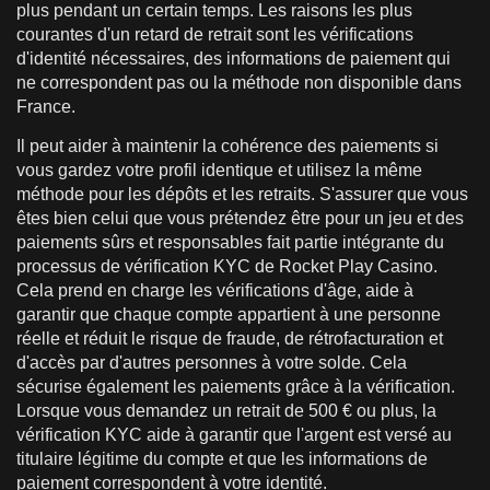
plus pendant un certain temps. Les raisons les plus
courantes d'un retard de retrait sont les vérifications
d'identité nécessaires, des informations de paiement qui
ne correspondent pas ou la méthode non disponible dans
France.
Il peut aider à maintenir la cohérence des paiements si
vous gardez votre profil identique et utilisez la même
méthode pour les dépôts et les retraits. S'assurer que vous
êtes bien celui que vous prétendez être pour un jeu et des
paiements sûrs et responsables fait partie intégrante du
processus de vérification KYC de Rocket Play Casino.
Cela prend en charge les vérifications d'âge, aide à
garantir que chaque compte appartient à une personne
réelle et réduit le risque de fraude, de rétrofacturation et
d'accès par d'autres personnes à votre solde. Cela
sécurise également les paiements grâce à la vérification.
Lorsque vous demandez un retrait de 500 € ou plus, la
vérification KYC aide à garantir que l'argent est versé au
titulaire légitime du compte et que les informations de
paiement correspondent à votre identité.